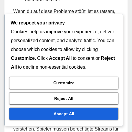
Wenn du auf diese Probleme stößt, ist es ratsam,
die offizielle Bungie-Support-Seite auf Updates
We respect your privacy
und Fehlersuche-Anleitungen zu überprüfen. Viele
Cookies help us improve your experience, deliver
Spieler haben festgestellt, dass das Aktualisieren
personalized content, and analyze traffic. You can
ihrer Twitch- und Bungie-Konten einige dieser
choose which cookies to allow by clicking
Probleme lösen kann.
Customize
. Click
Accept All
to consent or
Reject
Auswirkungen von
All
to decline non-essential cookies.
Updates auf die Drop-
Customize
Berechtigung
Reject All
Aktuelle Updates haben die Kriterien für die Drop-
Berechtigung verfeinert, was es für Spieler
Accept All
unerlässlich macht, die neuen Anforderungen zu
verstehen. Spieler müssen berechtigte Streams für