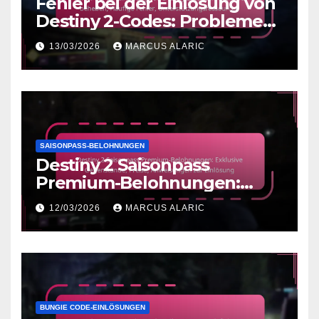
Fehler bei der Einlösung von
Destiny 2-Codes: Probleme
beheben, Häufige Fehler,
13/03/2026
MARCUS ALARIC
Unterstützungsressourcen
SAISONPASS-BELOHNUNGEN
Destiny 2 Saisonpass
Premium-Belohnungen:
Exklusive Gegenstände,
12/03/2026
MARCUS ALARIC
Preise, Anweisungen zur
Einlösung
BUNGIE CODE-EINLÖSUNGEN