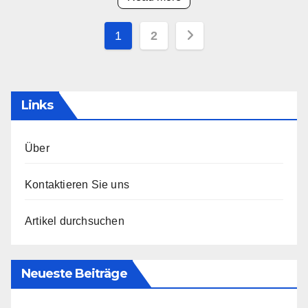
Posts
1
2
pagination
Links
Über
Kontaktieren Sie uns
Artikel durchsuchen
Neueste Beiträge