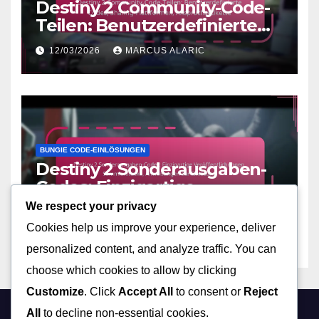
Destiny 2 Community-Code-
Teilen: Benutzerdefinierte
Codes, Sharing-Plattformen,
12/03/2026
MARCUS ALARIC
Anspruchsetikette
BUNGIE CODE-EINLÖSUNGEN
Destiny 2 Sonderausgaben-
Codes: Einzigartige
Veröffentlichungen,
We respect your privacy
10/03/2026
MARCUS ALARIC
Sammlerstücke,
Cookies help us improve your experience, deliver
Anweisungen zur Einlösung
personalized content, and analyze traffic. You can
choose which cookies to allow by clicking
Customize
. Click
Accept All
to consent or
Reject
All
to decline non-essential cookies.