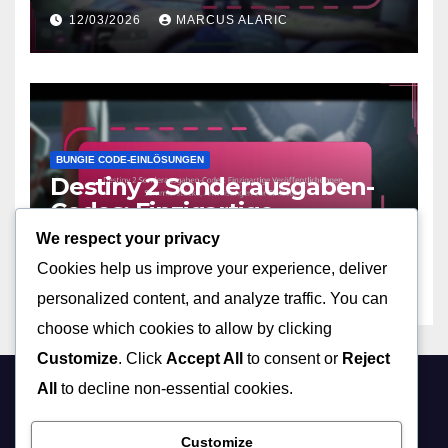
Codes, Sharing-Plattformen,
12/03/2026
MARCUS ALARIC
Anspruchsetikette
BUNGIE CODE-EINLÖSUNGEN
Destiny 2 Sonderausgaben-
Codes: Einzigartige
Veröffentlichungen,
We respect your privacy
10/03/2026
MARCUS ALARIC
Sammlerstücke,
Cookies help us improve your experience, deliver
Anweisungen zur Einlösung
personalized content, and analyze traffic. You can
choose which cookies to allow by clicking
Customize
. Click
Accept All
to consent or
Reject
All
to decline non-essential cookies.
mfelderer.at
Customize