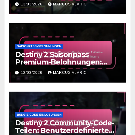
beheben, Häufige Fehler,
13/03/2026
MARCUS ALARIC
Unterstützungsressourcen
SAISONPASS-BELOHNUNGEN
Destiny 2 Saisonpass
Premium-Belohnungen:
Exklusive Gegenstände,
12/03/2026
MARCUS ALARIC
Preise, Anweisungen zur
Einlösung
BUNGIE CODE-EINLÖSUNGEN
Destiny 2 Community-Code-
Teilen: Benutzerdefinierte